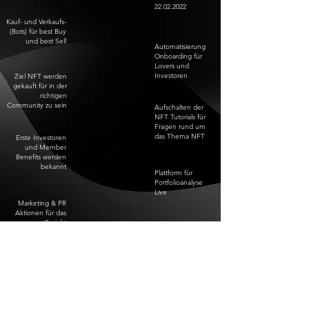
22.02.2022
Kauf- und Verkaufs-
(Bots) für best Buy
und best Sell
Automatisierung
Onboarding für
Lovers und
Investoren
Ziel NFT werden
gekauft für in der
richtigen
Community zu sein
Aufschalten der
NFT Tutorials für
Fragen rund um
das Thema NFT
Erste Investoren
und Member
Benefits werden
bekannt
Plattform für
Portfolioanalyse
Live
Marketing & PR
Aktionen für das
Projekt
Erstes NFT
Eigenprojekt in der
Pipeline
ITO Start mit dem
Meta Channel
Token
Stetiger Ausbau
des NFT Portfolios