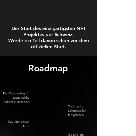
Der Start des einzigartigsten NFT
Projektes der Schweiz.
Werde ein Teil davon schon vor dem
offiziellen Start.
Roadmap
Pre Onboarding für
ausgewählte
Whitelist Members
Technische
Schnittstellen
fertigstellen
Kauf der ersten
NFT
Go Live am